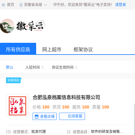
首页
安徽省本级
中午好，欢迎来到“徽采云”电子卖场！
请登录
所有供应商
网上超市
框架协议
默认
入驻时间
协议生效时间
安徽网超
合肥泓泉档案信息科技有限公司
价格
100
供货
100
服务
100
质量
100
在线客服
查看店铺
批发代理
软件的研发及销售，档案规范化及信息化服务，档案整理、档案数字化、扫描、备份、微缩、存储服务，档案装具、密集架的生产与销售，智慧库房、智能密集架的集成研发及相关产品的生产与销售，档案用品及设备、档案盒、防磁柜、光盘柜销售，网络安全用品、家具、设备计算机、扫描
经营模式：
经营品目：